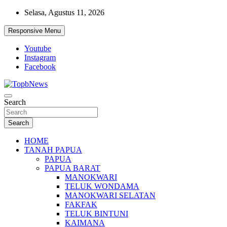
Skip
Selasa, Agustus 11, 2026
to
content
Responsive Menu
Youtube
Instagram
Facebook
Search
Search
HOME
TANAH PAPUA
PAPUA
PAPUA BARAT
MANOKWARI
TELUK WONDAMA
MANOKWARI SELATAN
FAKFAK
TELUK BINTUNI
KAIMANA