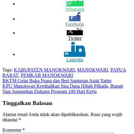
Whatsapp
Facebook
Twitter
Linkedin
Tags:
KABUPATEN MANOKWARI
,
MANOKWARI
,
PAPUA
BARAT
,
PEMKAB MANOKWARI
Navigasi
BKTM Gelar Buka Puasa dan Beri Santunan Anak Yatim
KPU Manokwari Kembalikan Sisa Dana Hibah Pilkada, Bupati
pos
Siap Anggarkan Dukung Program 100 Hari Kerja
Tinggalkan Balasan
Alamat email Anda tidak akan dipublikasikan.
Ruas yang wajib
ditandai
*
Komentar
*