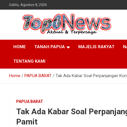
Skip
Sabtu, Agustus 8, 2026
to
content
HOME
TANAH PAPUA
MAJELIS RAKYAT
N
TENTANG KAMI
Home
PAPUA BARAT
Tak Ada Kabar Soal Perpanjangan Kontr
PAPUA BARAT
Tak Ada Kabar Soal Perpanjang
Pamit