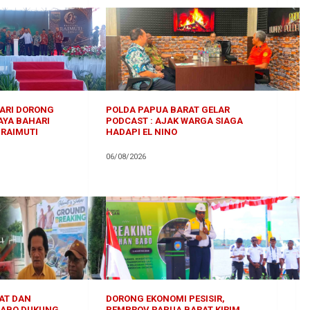
UARI DORONG
POLDA PAPUA BARAT GELAR
AYA BAHARI
PODCAST : AJAK WARGA SIAGA
 RAIMUTI
HADAPI EL NINO
06/08/2026
AT DAN
DORONG EKONOMI PESISIR,
BABO DUKUNG
PEMPROV PAPUA BARAT KIRIM