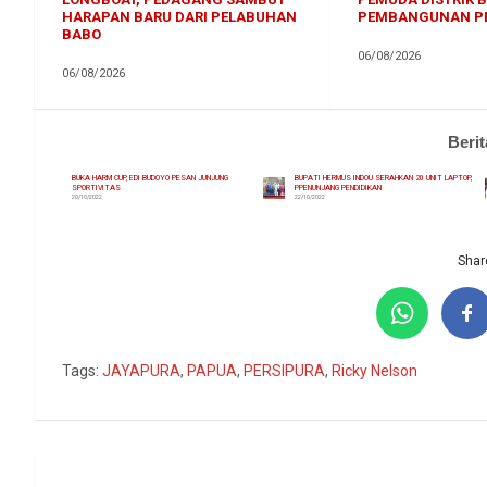
HARAPAN BARU DARI PELABUHAN
PEMBANGUNAN P
BABO
06/08/2026
06/08/2026
Berit
BUKA HARM CUP, EDI BUDOYO PESAN JUNJUNG
BUPATI HERMUS INDOU SERAHKAN 20 UNIT LAPTOP,
SPORTIVITAS
PPENUNJANG PENDIDIKAN
20/10/2022
22/10/2022
Share
Tags:
JAYAPURA
,
PAPUA
,
PERSIPURA
,
Ricky Nelson
Navigasi