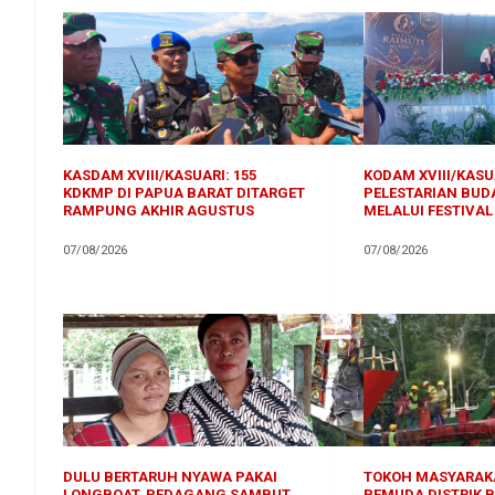
KASDAM XVIII/KASUARI: 155
KODAM XVIII/KAS
KDKMP DI PAPUA BARAT DITARGET
PELESTARIAN BUD
RAMPUNG AKHIR AGUSTUS
MELALUI FESTIVAL
07/08/2026
07/08/2026
DULU BERTARUH NYAWA PAKAI
TOKOH MASYARAK
LONGBOAT, PEDAGANG SAMBUT
PEMUDA DISTRIK 