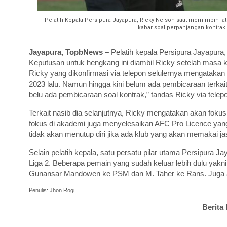
Pelatih Kepala Persipura Jayapura, Ricky Nelson saat memimpin lat
kabar soal perpanjangan kontrak
Jayapura, TopbNews –
Pelatih kepala Persipura Jayapura,
Keputusan untuk hengkang ini diambil Ricky setelah masa k
Ricky yang dikonfirmasi via telepon selulernya mengatakan
2023 lalu. Namun hingga kini belum ada pembicaraan terka
belu ada pembicaraan soal kontrak,” tandas Ricky via telepo
Terkait nasib dia selanjutnya, Ricky mengatakan akan foku
fokus di akademi juga menyelesaikan AFC Pro Licence yang 
tidak akan menutup diri jika ada klub yang akan memakai j
Selain pelatih kepala, satu persatu pilar utama Persipura J
Liga 2. Beberapa pemain yang sudah keluar lebih dulu yak
Gunansar Mandowen ke PSM dan M. Taher ke Rans. Juga ada
Penulis: Jhon Rogi
Berita 