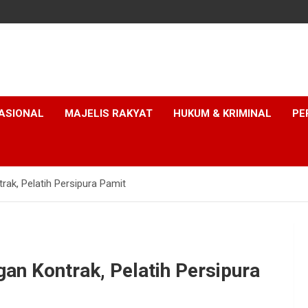
ASIONAL
MAJELIS RAKYAT
HUKUM & KRIMINAL
PE
ak, Pelatih Persipura Pamit
an Kontrak, Pelatih Persipura