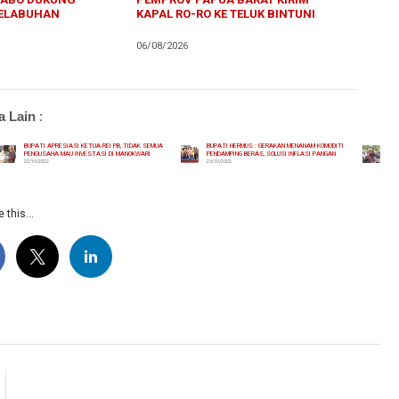
ELABUHAN
KAPAL RO-RO KE TELUK BINTUNI
06/08/2026
a Lain
:
BUPATI APRESIASI KETUA REI PB, TIDAK SEMUA
BUPATI HERMUS : GERAKAN MENANAM KOMODITI
PENGUSAHA MAU INVESTASI DI MANOKWARI
PENDAMPING BERAS, SOLUSI INFLASI PANGAN
22/10/2022
23/10/2022
 this...