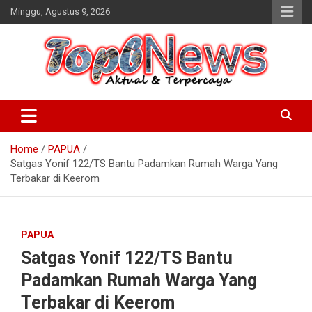
Skip
Minggu, Agustus 9, 2026
to
content
Home
PAPUA
Satgas Yonif 122/TS Bantu Padamkan Rumah Warga Yang
Terbakar di Keerom
PAPUA
Satgas Yonif 122/TS Bantu
Padamkan Rumah Warga Yang
Terbakar di Keerom