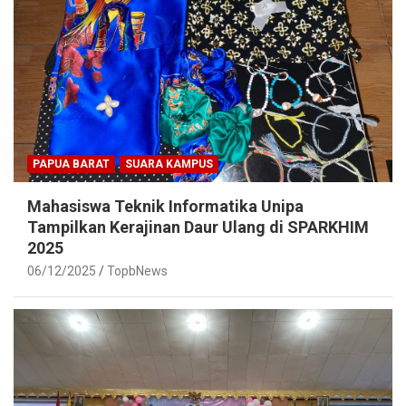
PAPUA BARAT
SUARA KAMPUS
Mahasiswa Teknik Informatika Unipa
Tampilkan Kerajinan Daur Ulang di SPARKHIM
2025
06/12/2025
TopbNews