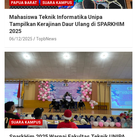
PAPUA BARAT
SUARA KAMPUS
Mahasiswa Teknik Informatika Unipa
Tampilkan Kerajinan Daur Ulang di SPARKHIM
2025
06/12/2025
TopbNews
SUARA KAMPUS
SparkHim 2025 Warnai Fakultas Teknik UNIPA