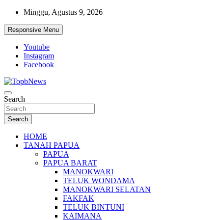
Skip
Minggu, Agustus 9, 2026
to
content
Responsive Menu
Youtube
Instagram
Facebook
Search
Search
HOME
TANAH PAPUA
PAPUA
PAPUA BARAT
MANOKWARI
TELUK WONDAMA
MANOKWARI SELATAN
FAKFAK
TELUK BINTUNI
KAIMANA