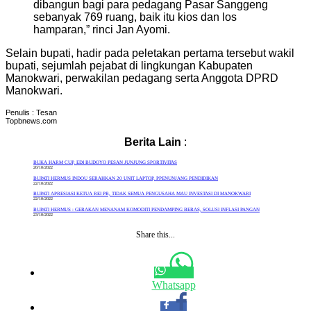
dibangun bagi para pedagang Pasar Sanggeng
sebanyak 769 ruang, baik itu kios dan los
hamparan,” rinci Jan Ayomi.
Selain bupati, hadir pada peletakan pertama tersebut wakil
bupati, sejumlah pejabat di lingkungan Kabupaten
Manokwari, perwakilan pedagang serta Anggota DPRD
Manokwari.
Penulis : Tesan
Topbnews.com
Berita Lain
:
BUKA HARM CUP, EDI BUDOYO PESAN JUNJUNG SPORTIVITAS
20/10/2022
BUPATI HERMUS INDOU SERAHKAN 20 UNIT LAPTOP, PPENUNJANG PENDIDIKAN
22/10/2022
BUPATI APRESIASI KETUA REI PB, TIDAK SEMUA PENGUSAHA MAU INVESTASI DI MANOKWARI
22/10/2022
BUPATI HERMUS : GERAKAN MENANAM KOMODITI PENDAMPING BERAS, SOLUSI INFLASI PANGAN
23/10/2022
Share this...
Whatsapp