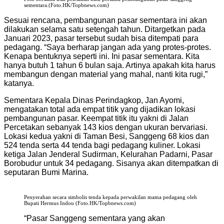
sementara.(Foto.HK/Topbnews.com)
Sesuai rencana, pembangunan pasar sementara ini akan
dilakukan selama satu setengah tahun. Ditargetkan pada
Januari 2023, pasar tersebut sudah bisa ditempati para
pedagang. “Saya berharap jangan ada yang protes-protes.
Kenapa bentuknya seperti ini. Ini pasar sementara. Kita
hanya butuh 1 tahun 6 bulan saja. Artinya apakah kita harus
membangun dengan material yang mahal, nanti kita rugi,”
katanya.
Sementara Kepala Dinas Perindagkop, Jan Ayomi,
mengatakan total ada empat titik yang dijadikan lokasi
pembangunan pasar. Keempat titik itu yakni di Jalan
Percetakan sebanyak 143 kios dengan ukuran bervariasi.
Lokasi kedua yakni di Taman Besi, Sanggeng 68 kios dan
524 tenda serta 44 tenda bagi pedagang kuliner. Lokasi
ketiga Jalan Jenderal Sudirman, Kelurahan Padarni, Pasar
Borobudur untuk 34 pedagang. Sisanya akan ditempatkan di
seputaran Bumi Marina.
Penyerahan secara simbolis tenda kepada perwakilan mama pedagang oleh
Bupati Hermus Indou (Foto.HK/Topbnews.com)
“Pasar Sanggeng sementara yang akan