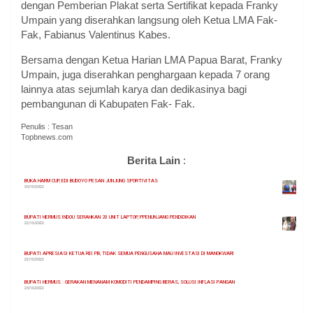
dengan Pemberian Plakat serta Sertifikat kepada Franky
Umpain yang diserahkan langsung oleh Ketua LMA Fak-
Fak, Fabianus Valentinus Kabes.
Bersama dengan Ketua Harian LMA Papua Barat, Franky
Umpain, juga diserahkan penghargaan kepada 7 orang
lainnya atas sejumlah karya dan dedikasinya bagi
pembangunan di Kabupaten Fak- Fak.
Penulis : Tesan
Topbnews.com
Berita Lain
:
BUKA HARM CUP, EDI BUDOYO PESAN JUNJUNG SPORTIVITAS
20/10/2022
BUPATI HERMUS INDOU SERAHKAN 20 UNIT LAPTOP, PPENUNJANG PENDIDIKAN
22/10/2022
BUPATI APRESIASI KETUA REI PB, TIDAK SEMUA PENGUSAHA MAU INVESTASI DI MANOKWARI
22/10/2022
BUPATI HERMUS : GERAKAN MENANAM KOMODITI PENDAMPING BERAS, SOLUSI INFLASI PANGAN
23/10/2022