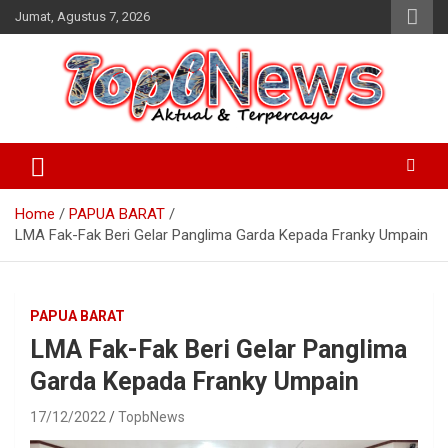
Skip
Jumat, Agustus 7, 2026
to
content
Home
PAPUA BARAT
LMA Fak-Fak Beri Gelar Panglima Garda Kepada Franky Umpain
PAPUA BARAT
LMA Fak-Fak Beri Gelar Panglima
Garda Kepada Franky Umpain
17/12/2022
TopbNews