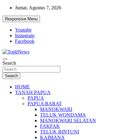
Skip
Jumat, Agustus 7, 2026
to
content
Responsive Menu
Youtube
Instagram
Facebook
Search
Search
HOME
TANAH PAPUA
PAPUA
PAPUA BARAT
MANOKWARI
TELUK WONDAMA
MANOKWARI SELATAN
FAKFAK
TELUK BINTUNI
KAIMANA