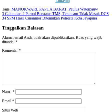
Linkedin
Tags:
MANOKWARI
,
PAPUA BARAT
,
Paulus Waterpauw
Navigasi
3 Calon dari 2 Parpol Berstatus TMS, Terancam Tidak Masuk DCS
34 SPM Hasil Curanmor Ditemukan Polresta Kota Jayapura
pos
Tinggalkan Balasan
Alamat email Anda tidak akan dipublikasikan.
Ruas yang wajib
ditandai
*
Komentar
*
Nama
*
Email
*
Situs Web