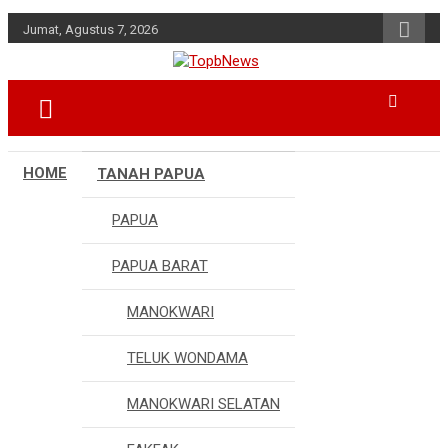
Skip
Jumat, Agustus 7, 2026
to
content
HOME
TANAH PAPUA
PAPUA
PAPUA BARAT
MANOKWARI
TELUK WONDAMA
MANOKWARI SELATAN