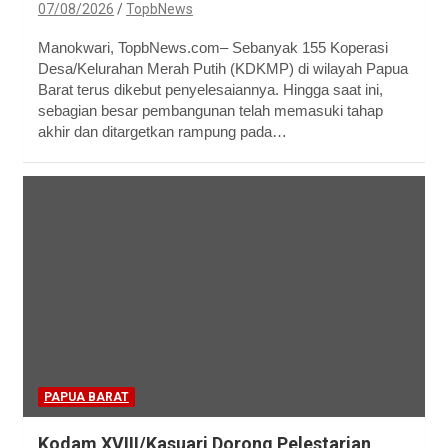
07/08/2026
TopbNews
Manokwari, TopbNews.com– Sebanyak 155 Koperasi
Desa/Kelurahan Merah Putih (KDKMP) di wilayah Papua
Barat terus dikebut penyelesaiannya. Hingga saat ini,
sebagian besar pembangunan telah memasuki tahap
akhir dan ditargetkan rampung pada…
PAPUA BARAT
Kodam XVIII/Kasuari Dorong Pelestarian