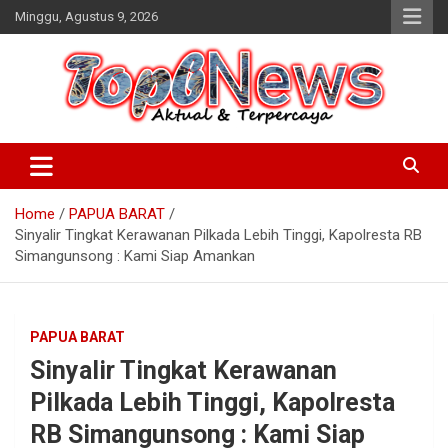
Skip
Minggu, Agustus 9, 2026
to
content
Home
PAPUA BARAT
Sinyalir Tingkat Kerawanan Pilkada Lebih Tinggi, Kapolresta RB
Simangunsong : Kami Siap Amankan
PAPUA BARAT
Sinyalir Tingkat Kerawanan
Pilkada Lebih Tinggi, Kapolresta
RB Simangunsong : Kami Siap