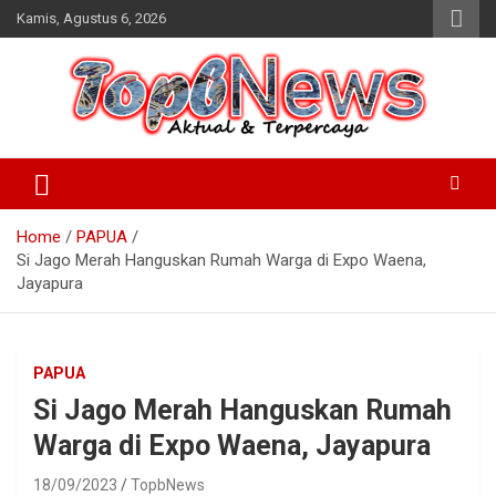
Skip
Kamis, Agustus 6, 2026
to
content
Home
PAPUA
Si Jago Merah Hanguskan Rumah Warga di Expo Waena,
Jayapura
PAPUA
Si Jago Merah Hanguskan Rumah
Warga di Expo Waena, Jayapura
18/09/2023
TopbNews