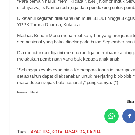
“Para pemain harus memiliki data NISN ( Nomor Induk Siswa
sifatnya wajib. Namun ada juga data pendukung untuk pemban
Diketahui kegiatan dilaksanakan mulai 31 Juli hingga 3 Ag
YPPK Taruna Dharma, Kotaraja.
Mathias Benoni Mano menambahkan, Tim yang menjuarai tu
seri nasional yang bakal digelar pada bulan September nanti
Dia menuturkan, liga ini merupakan liga pembinaan sehingg
melakukan pembinaan yang baik kepada anak anak.
“Sehingga kesuksesan piala Kemenpora tahun ini merupak
setiap tahun dapat dilaksanakan untuk menjaring bibit-bibit
masa depan sepak bola nasional ,” pungkasnya. (*)
Penulis : NatYo
Share
Tags:
JAYAPURA
,
KOTA JAYAPURA
,
PAPUA