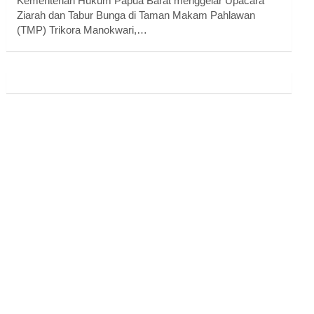
Kementerian Hukum Papua Barat menggelar Upacara
Ziarah dan Tabur Bunga di Taman Makam Pahlawan
(TMP) Trikora Manokwari,…