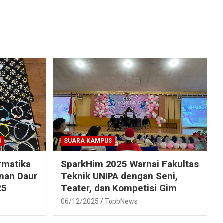
S
SUARA KAMPUS
rmatika
SparkHim 2025 Warnai Fakultas
inan Daur
Teknik UNIPA dengan Seni,
25
Teater, dan Kompetisi Gim
06/12/2025
TopbNews