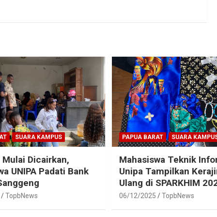
AT
SUARA KAMPUS
PAPUA BARAT
SUARA KAMPU
 Mulai Dicairkan,
Mahasiswa Teknik Info
a UNIPA Padati Bank
Unipa Tampilkan Keraj
 Sanggeng
Ulang di SPARKHIM 20
TopbNews
06/12/2025
TopbNews