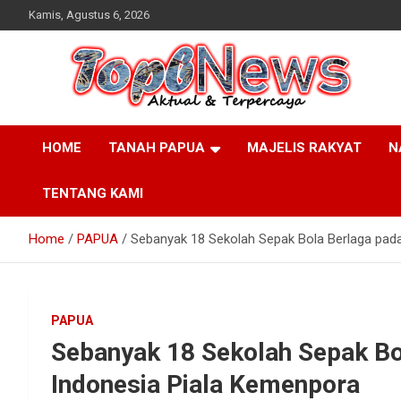
Skip
Kamis, Agustus 6, 2026
to
content
HOME
TANAH PAPUA
MAJELIS RAKYAT
N
TENTANG KAMI
Home
PAPUA
Sebanyak 18 Sekolah Sepak Bola Berlaga pad
PAPUA
Sebanyak 18 Sekolah Sepak Bo
Indonesia Piala Kemenpora