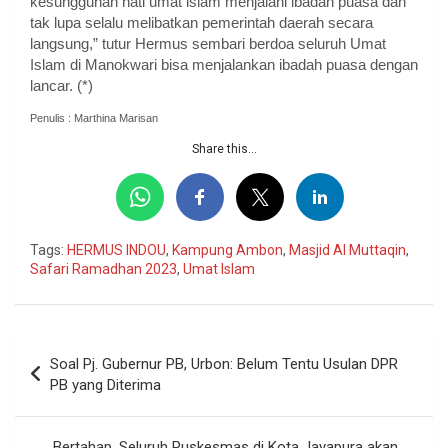
kesungguhan hati umat islam menjalani ibadah puasa dan
tak lupa selalu melibatkan pemerintah daerah secara
langsung,” tutur Hermus sembari berdoa seluruh Umat
Islam di Manokwari bisa menjalankan ibadah puasa dengan
lancar. (*)
Penulis : Marthina Marisan
Share this...
Tags:
HERMUS INDOU
,
Kampung Ambon
,
Masjid Al Muttaqin
,
Safari Ramadhan 2023
,
Umat Islam
Navigasi
Soal Pj. Gubernur PB, Urbon: Belum Tentu Usulan DPR
pos
PB yang Diterima
Bertahap, Seluruh Puskesmas di Kota Jayapura akan