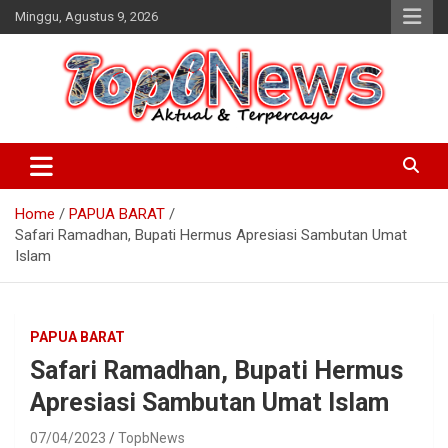
Skip
Minggu, Agustus 9, 2026
to
content
Home
PAPUA BARAT
Safari Ramadhan, Bupati Hermus Apresiasi Sambutan Umat
Islam
PAPUA BARAT
Safari Ramadhan, Bupati Hermus
Apresiasi Sambutan Umat Islam
07/04/2023
TopbNews