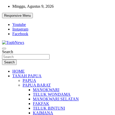
Skip
Minggu, Agustus 9, 2026
to
content
Responsive Menu
Youtube
Instagram
Facebook
Search
Search
HOME
TANAH PAPUA
PAPUA
PAPUA BARAT
MANOKWARI
TELUK WONDAMA
MANOKWARI SELATAN
FAKFAK
TELUK BINTUNI
KAIMANA