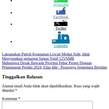
Whatsapp
Facebook
Twitter
Linkedin
Navigasi
Laksanakan Patroli Keamanan Lewati Medan Sulit, tidak
Menyurutkan semangat Satgas Yonif 125/SMB
pos
Mahasiswa Desak Bawaslu Provinsi Pabar Proses Dugaan
Pelanggaran Pemilu 2024, Elias Idie : Prosesnya Sementara Berjalan
Tinggalkan Balasan
Alamat email Anda tidak akan dipublikasikan.
Ruas yang wajib
ditandai
*
Komentar
*