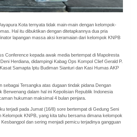
Jayapura Kota ternyata tidak main-main dengan kelompok-
as. Hal itu dibuktikan dengan ditetapkannya dua pria
dinator lapangan massa aksi keramaian dari kelompok KNPB
ess Conference kepada awak media bertempat di Mapolresta
Deni Herdiana, didampingi Kabag Ops Kompol Clief Gerald P.
 Kasat Samapta Iptu Budiman Sianturi dan Kasi Humas AKP
 sebagai Tersangka atas dugaan tindak pidana Dengan
k Berwenang dalam hal ini Kepolisian Republik Indonesia
aman hukuman maksimal 4 bulan penjara.
u terjadi pada Jumat (16/8) sore bertempat di Gedung Seni
eh Kelompok KNPB, yang kita tahu bersama dimana kelompok
 di Kesbangpol dan sering menjadi pemicu terjadinya gangguan