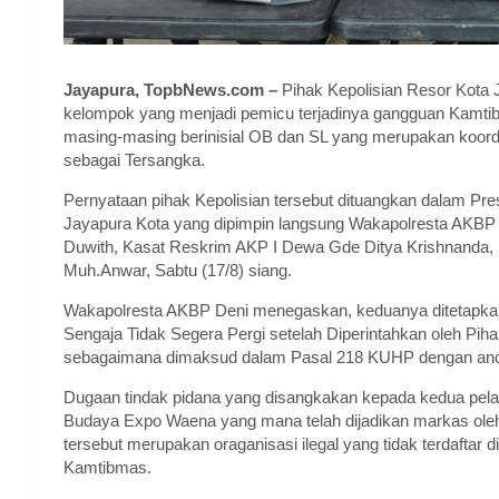
Jayapura, TopbNews.com –
Pihak Kepolisian Resor Kota 
kelompok yang menjadi pemicu terjadinya gangguan Kamtibm
masing-masing berinisial OB dan SL yang merupakan koor
sebagai Tersangka.
Pernyataan pihak Kepolisian tersebut dituangkan dalam Pr
Jayapura Kota yang dipimpin langsung Wakapolresta AKBP 
Duwith, Kasat Reskrim AKP I Dewa Gde Ditya Krishnanda,
Muh.Anwar, Sabtu (17/8) siang.
Wakapolresta AKBP Deni menegaskan, keduanya ditetapkan
Sengaja Tidak Segera Pergi setelah Diperintahkan oleh Piha
sebagaimana dimaksud dalam Pasal 218 KUHP dengan anc
Dugaan tindak pidana yang disangkakan kepada kedua pelak
Budaya Expo Waena yang mana telah dijadikan markas ol
tersebut merupakan oraganisasi ilegal yang tidak terdaftar
Kamtibmas.