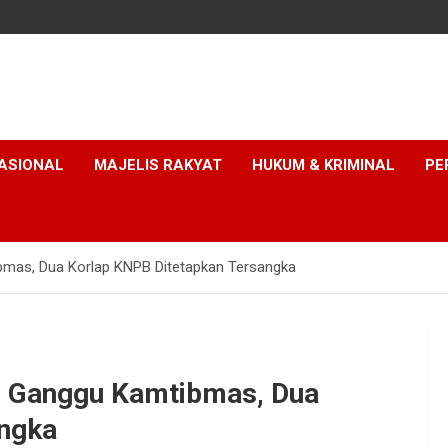
ASIONAL
MAJELIS RAKYAT
HUKUM & KRIMINAL
PE
bmas, Dua Korlap KNPB Ditetapkan Tersangka
o Ganggu Kamtibmas, Dua
angka