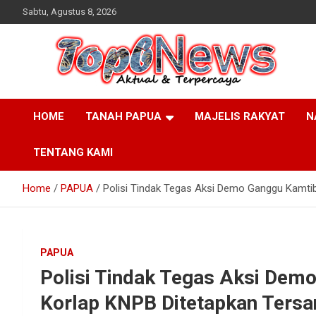
Skip
Sabtu, Agustus 8, 2026
to
content
HOME
TANAH PAPUA
MAJELIS RAKYAT
N
TENTANG KAMI
Home
PAPUA
Polisi Tindak Tegas Aksi Demo Ganggu Kamti
PAPUA
Polisi Tindak Tegas Aksi Dem
Korlap KNPB Ditetapkan Ters