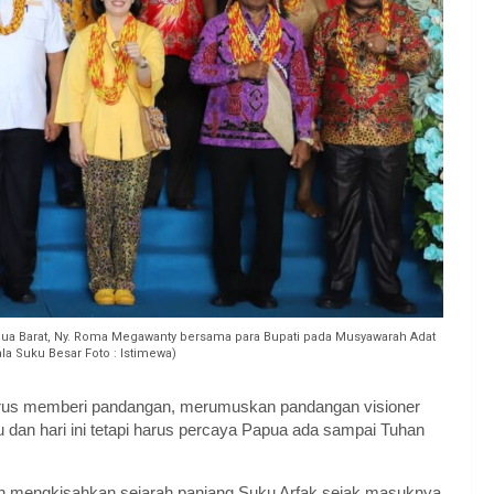
ua Barat, Ny. Roma Megawanty bersama para Bupati pada Musyawarah Adat
ala Suku Besar Foto : Istimewa)
rus memberi pandangan, merumuskan pandangan visioner
dan hari ini tetapi harus percaya Papua ada sampai Tuhan
 mengkisahkan sejarah panjang Suku Arfak sejak masuknya