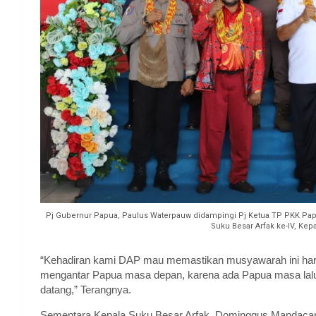
Pj Gubernur Papua, Paulus Waterpauw didampingi Pj Ketua TP PKK Pap
Suku Besar Arfak ke-IV, Kep
“Kehadiran kami DAP mau memastikan musyawarah ini ha
mengantar Papua masa depan, karena ada Papua masa lalu 
datang,” Terangnya.
Sementara Kepala Suku Besar Arfak, Dominggus Mandacan