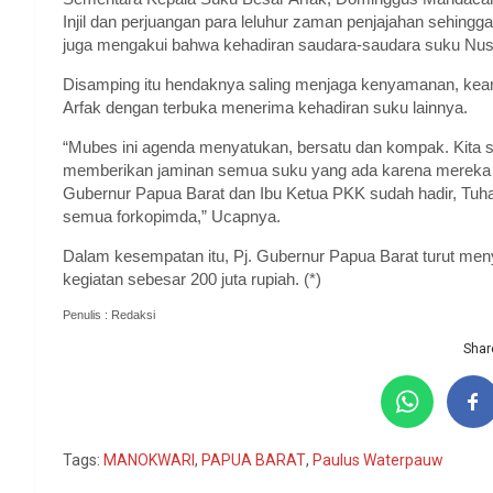
Injil dan perjuangan para leluhur zaman penjajahan sehin
juga mengakui bahwa kehadiran saudara-saudara suku Nusa
Disamping itu hendaknya saling menjaga kenyamanan, ke
Arfak dengan terbuka menerima kehadiran suku lainnya.
“Mubes ini agenda menyatukan, bersatu dan kompak. Kita seb
memberikan jaminan semua suku yang ada karena mereka a
Gubernur Papua Barat dan Ibu Ketua PKK sudah hadir, Tuh
semua forkopimda,” Ucapnya.
Dalam kesempatan itu, Pj. Gubernur Papua Barat turut me
kegiatan sebesar 200 juta rupiah. (*)
Penulis : Redaksi
Share
Tags:
MANOKWARI
,
PAPUA BARAT
,
Paulus Waterpauw