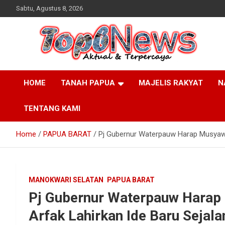
Skip
Sabtu, Agustus 8, 2026
to
content
HOME
TANAH PAPUA
MAJELIS RAKYAT
N
TENTANG KAMI
Home
PAPUA BARAT
Pj Gubernur Waterpauw Harap Musyawa
MANOKWARI SELATAN
PAPUA BARAT
Pj Gubernur Waterpauw Harap
Arfak Lahirkan Ide Baru Sejal