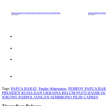
BUKA HARM CUP, EDI BUDOYO PESAN JUNJUNG SPORTIVITAS
BUPATI HERMUS INDO
20/10/2022
22/10/2022
Tags:
PAPUA BARAT
,
Paulus Waterpauw
,
PEMPOV PAPUA BAR
Navigasi
PRESIDEN RUSIA DAN UKRAINA BELUM PASTI HADIR DI 
JOKOWI: PARPOL JANGAN SEMBRONO PILIH CAPRES
pos