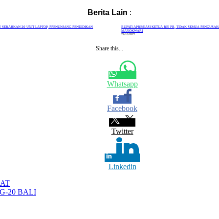
Berita Lain
:
U SERAHKAN 20 UNIT LAPTOP, PPENUNJANG PENDIDIKAN
BUPATI APRESIASI KETUA REI PB, TIDAK SEMUA PENGUSAH
MANOKWARI
22/10/2022
Share this...
Whatsapp
Facebook
Twitter
Linkedin
AT
G-20 BALI