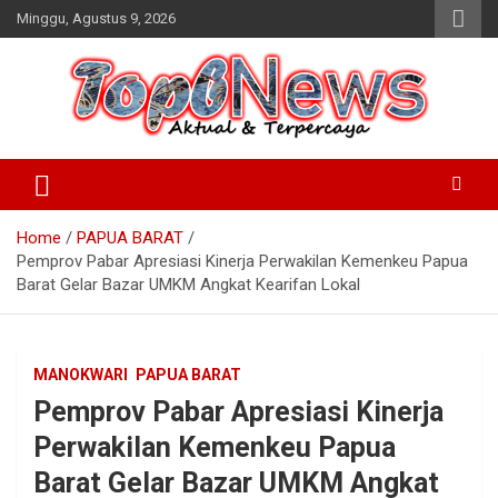
Skip
Minggu, Agustus 9, 2026
to
content
Home
PAPUA BARAT
Pemprov Pabar Apresiasi Kinerja Perwakilan Kemenkeu Papua
Barat Gelar Bazar UMKM Angkat Kearifan Lokal
MANOKWARI
PAPUA BARAT
Pemprov Pabar Apresiasi Kinerja
Perwakilan Kemenkeu Papua
Barat Gelar Bazar UMKM Angkat