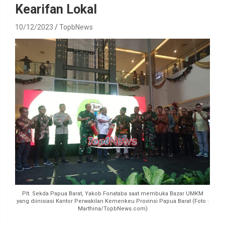
Kearifan Lokal
10/12/2023
TopbNews
Plt. Sekda Papua Barat, Yakob Fonataba saat membuka Bazar UMKM
yang diinisiasi Kantor Perwakilan Kemenkeu Provinsi Papua Barat (Foto :
Marthina/TopbNews.com)