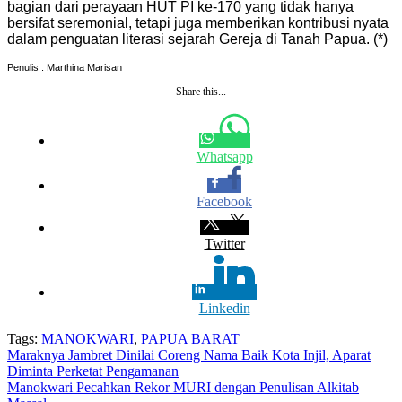
bagian dari perayaan HUT PI ke-170 yang tidak hanya
bersifat seremonial, tetapi juga memberikan kontribusi nyata
dalam penguatan literasi sejarah Gereja di Tanah Papua. (*)
Penulis : Marthina Marisan
Share this...
Whatsapp
Facebook
Twitter
Linkedin
Tags:
MANOKWARI
,
PAPUA BARAT
Navigasi
Maraknya Jambret Dinilai Coreng Nama Baik Kota Injil, Aparat
Diminta Perketat Pengamanan
pos
Manokwari Pecahkan Rekor MURI dengan Penulisan Alkitab