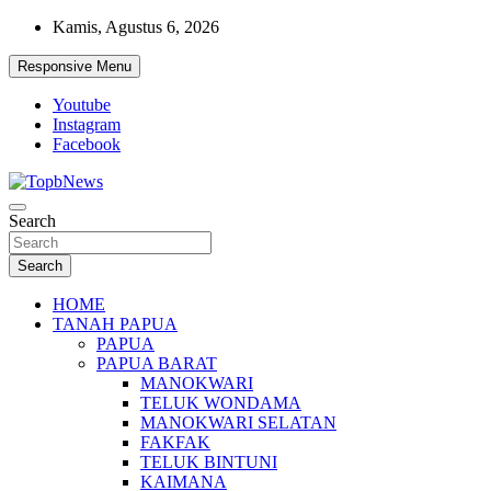
Skip
Kamis, Agustus 6, 2026
to
content
Responsive Menu
Youtube
Instagram
Facebook
Search
Search
HOME
TANAH PAPUA
PAPUA
PAPUA BARAT
MANOKWARI
TELUK WONDAMA
MANOKWARI SELATAN
FAKFAK
TELUK BINTUNI
KAIMANA