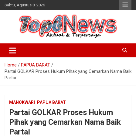
Skip
Sabtu, Agustus 8, 2026
to
content
Home
PAPUA BARAT
Partai GOLKAR Proses Hukum Pihak yang Cemarkan Nama Baik
Partai
MANOKWARI
PAPUA BARAT
Partai GOLKAR Proses Hukum
Pihak yang Cemarkan Nama Baik
Partai