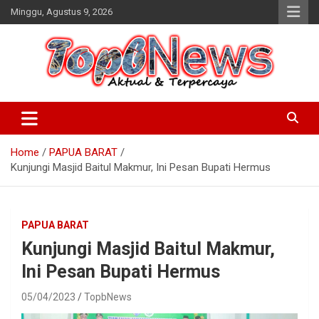
Skip
Minggu, Agustus 9, 2026
to
content
Home
PAPUA BARAT
Kunjungi Masjid Baitul Makmur, Ini Pesan Bupati Hermus
PAPUA BARAT
Kunjungi Masjid Baitul Makmur,
Ini Pesan Bupati Hermus
05/04/2023
TopbNews