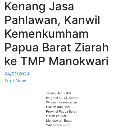
Kenang Jasa
Pahlawan, Kanwil
Kemenkumham
Papua Barat Ziarah
ke TMP Manokwari
24/01/2024
TopbNews
Jelang Hari Bakti
Imigrasi ke-74, Kantor
Wilayah Kementerian
Hukum dan HAM
Provinsi Papua Barat
ziarah ke TMP
Manokwari, Rabu
24/1/2024 (Foto :