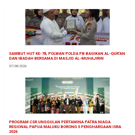
SAMBUT HUT KE-78, POLWAN POLDA PB BAGIKAN AL-QUR’AN
DAN IBADAH BERSAMA DI MASJID AL-MUHAJIRIN
07/08/2026
PROGRAM CSR UNGGULAN PERTAMINA PATRA NIAGA
REGIONAL PAPUA MALUKU BORONG 5 PENGHARGAAN ISRA
2026