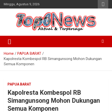
Skip
Minggu, Agustus 9, 2026
to
content
Home
PAPUA BARAT
Kapolresta Kombespol RB Simangunsong Mohon Dukungan
Semua Komponen
PAPUA BARAT
Kapolresta Kombespol RB
Simangunsong Mohon Dukungan
Semua Komponen