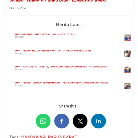
SAMBUT HARAPAN BARU DARI PELABUHAN BABO
06/08/2026
Berita Lain
:
BUKA HARM CUP, EDI BUDOYO PESAN JUNJUNG SPORTIVITAS
20/10/2022
BUPATI HERMUS INDOU SERAHKAN 20 UNIT LAPTOP, PPENUNJANG PENDIDIKAN
22/10/2022
BUPATI APRESIASI KETUA REI PB, TIDAK SEMUA PENGUSAHA MAU INVESTASI DI MANOKWARI
22/10/2022
BUPATI HERMUS : GERAKAN MENANAM KOMODITI PENDAMPING BERAS, SOLUSI INFLASI PANGAN
23/10/2022
Share this...
Tags:
MANOKWARI
,
PAPUA BARAT