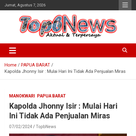
Skip
Jumat, Agustus 7, 2026
to
content
Home
PAPUA BARAT
Kapolda Jhonny Isir : Mulai Hari Ini Tidak Ada Penjualan Miras
MANOKWARI
PAPUA BARAT
Kapolda Jhonny Isir : Mulai Hari
Ini Tidak Ada Penjualan Miras
07/02/2024
TopbNews