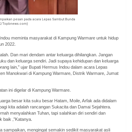
mpaikan pesan pada acara Lepas Sambut Bunda
.HK/Topbnews.com)
Indou meminta masyarakat di Kampung Warmare untuk hidup
un 2022.
rsalah. Dan mari dendam antar keluarga dihilangkan. Jangan
u dan keluarga sendiri. Jadi supaya kehidupan dan keluarga
rang lain,” ujar Bupati Hermus Indou dalam acara Lepas
ten Manokwari di Kampung Warmare, Distrik Warmare, Jumat
atan ini digelar di Kampung Warmare.
eluarga besar kita suku besar Hatam, Moile, Arfak ada didalam
gi kita adalah rancangan Sukacita dan Damai Sejahtera.
nah menyalahkan Tuhan, tapi salahkan diri sendiri dan
 baik ,”Katanya.
ia sampaikan, mengingat semakin sedikit masyarakat asli