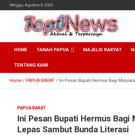
Skip
Minggu, Agustus 9, 2026
to
content
HOME
TANAH PAPUA
MAJELIS RAKYAT
N
TENTANG KAMI
Home
PAPUA BARAT
Ini Pesan Bupati Hermus Bagi Masyar
PAPUA BARAT
Ini Pesan Bupati Hermus Bagi
Lepas Sambut Bunda Literasi