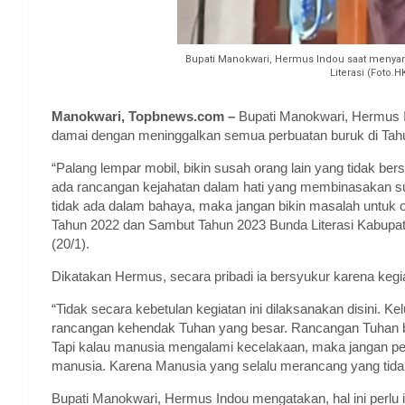
Bupati Manokwari, Hermus Indou saat menya
Literasi (Foto
Manokwari, Topbnews.com –
Bupati Manokwari, Hermus 
damai dengan meninggalkan semua perbuatan buruk di Tah
“Palang lempar mobil, bikin susah orang lain yang tidak be
ada rancangan kejahatan dalam hati yang membinasakan suk
tidak ada dalam bahaya, maka jangan bikin masalah untuk o
Tahun 2022 dan Sambut Tahun 2023 Bunda Literasi Kabupa
(20/1).
Dikatakan Hermus, secara pribadi ia bersyukur karena kegi
“Tidak secara kebetulan kegiatan ini dilaksanakan disini. K
rancangan kehendak Tuhan yang besar. Rancangan Tuhan ba
Tapi kalau manusia mengalami kecelakaan, maka jangan per
manusia. Karena Manusia yang selalu merancang yang tidak
Bupati Manokwari, Hermus Indou mengatakan, hal ini perlu 