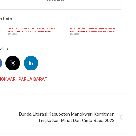
a Lain
:
BUPATI APRESIASI KETUA REI PB, TIDAK SEMUA
BUPATI HERMUS : GERAKAN MENANAM KOMODITI
PENGUSAHA MAU INVESTASI DI MANOKWARI
PENDAMPING BERAS, SOLUSI INFLASI PANGAN
22/10/2022
23/10/2022
 this...
OKWARI
,
PAPUA BARAT
Bunda Literasi Kabupaten Manokwari Komitmen
Tingkatkan Minat Dan Cinta Baca 2023