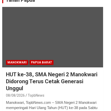
Tanah Papua
MANOKWARI
PAPUA BARAT
HUT ke-38, SMA Negeri 2 Manokwari
Didorong Terus Cetak Generasi
Unggul
08/08/2026
TopbNews
Manokwari, TopbNews.com – SMA Negeri 2 Manokwari
memperingati Hari Ulang Tahun (HUT) ke-38 pada Sabtu