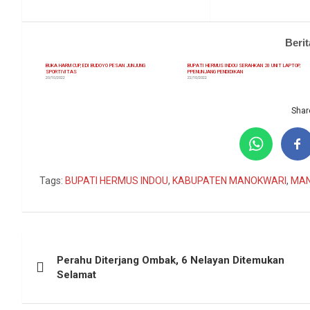
Berit
BUKA HARM CUP, EDI BUDOYO PESAN JUNJUNG
BUPATI HERMUS INDOU SERAHKAN 20 UNIT LAPTOP,
SPORTIVITAS
PPENUNJANG PENDIDIKAN
20/10/2022
22/10/2022
Share
Tags:
BUPATI HERMUS INDOU
,
KABUPATEN MANOKWARI
,
MAN
Navigasi
Perahu Diterjang Ombak, 6 Nelayan Ditemukan
pos
Selamat