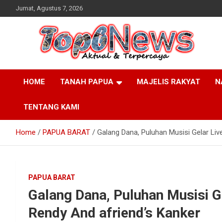
Skip
Jumat, Agustus 7, 2026
to
content
HOME
TANAH PAPUA
MAJELIS RAKYAT
N
TENTANG KAMI
Home
PAPUA BARAT
Galang Dana, Puluhan Musisi Gelar Li
PAPUA BARAT
Galang Dana, Puluhan Musisi G
Rendy And afriend’s Kanker