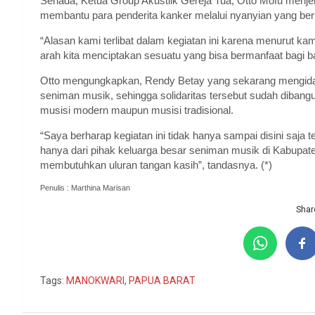
Senada, Ketua Group Akustiik Gereja Tua, Otto Mofu menjel
membantu para penderita kanker melalui nyanyian yang berm
“Alasan kami terlibat dalam kegiatan ini karena menurut kam
arah kita menciptakan sesuatu yang bisa bermanfaat bagi b
Otto mengungkapkan, Rendy Betay yang sekarang mengidap
seniman musik, sehingga solidaritas tersebut sudah dibangu
musisi modern maupun musisi tradisional.
“Saya berharap kegiatan ini tidak hanya sampai disini saja 
hanya dari pihak keluarga besar seniman musik di Kabupat
membutuhkan uluran tangan kasih”, tandasnya. (*)
Penulis : Marthina Marisan
Share
Tags:
MANOKWARI
,
PAPUA BARAT