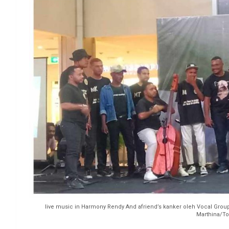
live music in Harmony Rendy And afriend’s kanker oleh Vocal Group 
Marthina/T