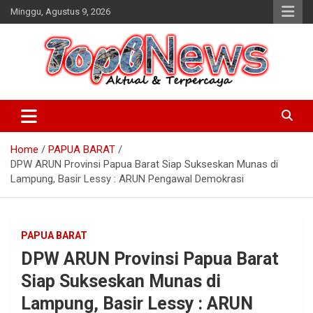
Skip
Minggu, Agustus 9, 2026
to
content
Home
PAPUA BARAT
DPW ARUN Provinsi Papua Barat Siap Sukseskan Munas di
Lampung, Basir Lessy : ARUN Pengawal Demokrasi
PAPUA BARAT
DPW ARUN Provinsi Papua Barat
Siap Sukseskan Munas di
Lampung, Basir Lessy : ARUN