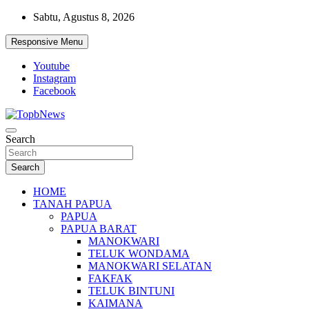
Skip
Sabtu, Agustus 8, 2026
to
content
Responsive Menu
Youtube
Instagram
Facebook
Search
Search
HOME
TANAH PAPUA
PAPUA
PAPUA BARAT
MANOKWARI
TELUK WONDAMA
MANOKWARI SELATAN
FAKFAK
TELUK BINTUNI
KAIMANA