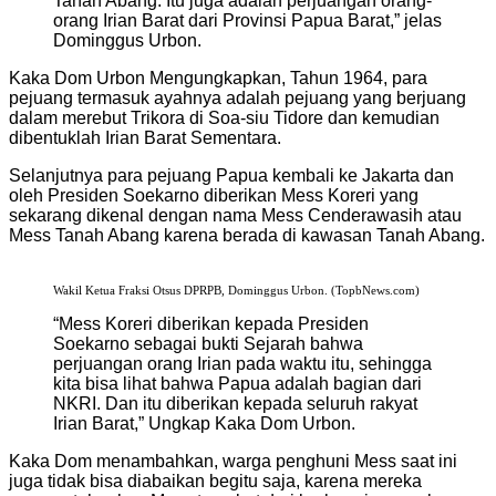
Tanah Abang. Itu juga adalah perjuangan orang-
orang Irian Barat dari Provinsi Papua Barat,” jelas
Dominggus Urbon.
Kaka Dom Urbon Mengungkapkan, Tahun 1964, para
pejuang termasuk ayahnya adalah pejuang yang berjuang
dalam merebut Trikora di Soa-siu Tidore dan kemudian
dibentuklah Irian Barat Sementara.
Selanjutnya para pejuang Papua kembali ke Jakarta dan
oleh Presiden Soekarno diberikan Mess Koreri yang
sekarang dikenal dengan nama Mess Cenderawasih atau
Mess Tanah Abang karena berada di kawasan Tanah Abang.
Wakil Ketua Fraksi Otsus DPRPB, Dominggus Urbon. (TopbNews.com)
“Mess Koreri diberikan kepada Presiden
Soekarno sebagai bukti Sejarah bahwa
perjuangan orang Irian pada waktu itu, sehingga
kita bisa lihat bahwa Papua adalah bagian dari
NKRI. Dan itu diberikan kepada seluruh rakyat
Irian Barat,” Ungkap Kaka Dom Urbon.
Kaka Dom menambahkan, warga penghuni Mess saat ini
juga tidak bisa diabaikan begitu saja, karena mereka