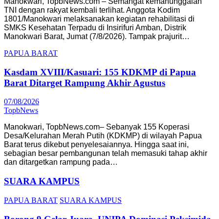
Manokwari, TopbNews.com – Semangat kemanunggalan
TNI dengan rakyat kembali terlihat. Anggota Kodim
1801/Manokwari melaksanakan kegiatan rehabilitasi di
SMKS Kesehatan Terpadu di Insirifuri Amban, Distrik
Manokwari Barat, Jumat (7/8/2026). Tampak prajurit…
PAPUA BARAT
Kasdam XVIII/Kasuari: 155 KDKMP di Papua
Barat Ditarget Rampung Akhir Agustus
07/08/2026
TopbNews
Manokwari, TopbNews.com– Sebanyak 155 Koperasi
Desa/Kelurahan Merah Putih (KDKMP) di wilayah Papua
Barat terus dikebut penyelesaiannya. Hingga saat ini,
sebagian besar pembangunan telah memasuki tahap akhir
dan ditargetkan rampung pada…
SUARA KAMPUS
PAPUA BARAT
SUARA KAMPUS