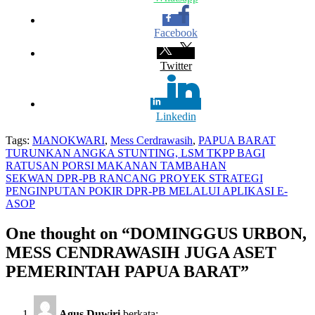
Facebook
Twitter
Linkedin
Tags:
MANOKWARI
,
Mess Cerdrawasih
,
PAPUA BARAT
Navigasi
TURUNKAN ANGKA STUNTING, LSM TKPP BAGI
RATUSAN PORSI MAKANAN TAMBAHAN
pos
SEKWAN DPR-PB RANCANG PROYEK STRATEGI
PENGINPUTAN POKIR DPR-PB MELALUI APLIKASI E-
ASOP
One thought on “
DOMINGGUS URBON,
MESS CENDRAWASIH JUGA ASET
PEMERINTAH PAPUA BARAT
”
Agus Duwiri
berkata: