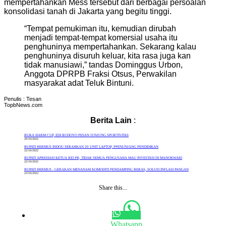
mempertahankan Mess tersebut dari berbagai persoalan
konsolidasi tanah di Jakarta yang begitu tinggi.
“Tempat pemukiman itu, kemudian dirubah
menjadi tempat-tempat komersial usaha itu
penghuninya mempertahankan. Sekarang kalau
penghuninya disuruh keluar, kita rasa juga kan
tidak manusiawi,” tandas Dominggus Urbon,
Anggota DPRPB Fraksi Otsus, Perwakilan
masyarakat adat Teluk Bintuni.
Penulis : Tesan
TopbNews.com
Berita Lain
:
BUKA HARM CUP, EDI BUDOYO PESAN JUNJUNG SPORTIVITAS
20/10/2022
BUPATI HERMUS INDOU SERAHKAN 20 UNIT LAPTOP, PPENUNJANG PENDIDIKAN
22/10/2022
BUPATI APRESIASI KETUA REI PB, TIDAK SEMUA PENGUSAHA MAU INVESTASI DI MANOKWARI
22/10/2022
BUPATI HERMUS : GERAKAN MENANAM KOMODITI PENDAMPING BERAS, SOLUSI INFLASI PANGAN
23/10/2022
Share this...
Whatsapp