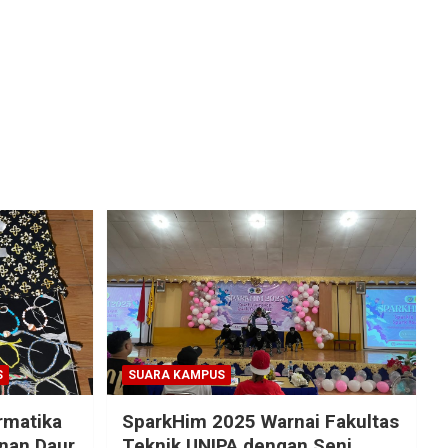
S
SUARA KAMPUS
rmatika
SparkHim 2025 Warnai Fakultas
inan Daur
Teknik UNIPA dengan Seni,