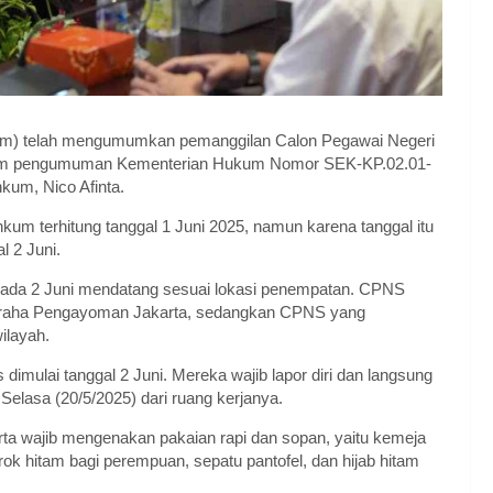
) telah mengumumkan pemanggilan Calon Pegawai Negeri
t dalam pengumuman Kementerian Hukum Nomor SEK-KP.02.01-
kum, Nico Afinta.
 terhitung tanggal 1 Juni 2025, namun karena tanggal itu
l 2 Juni.
 pada 2 Juni mendatang sesuai lokasi penempatan. CPNS
i Graha Pengayoman Jakarta, sedangkan CPNS yang
ilayah.
s dimulai tanggal 2 Juni. Mereka wajib lapor diri dan langsung
Selasa (20/5/2025) dari ruang kerjanya.
 wajib mengenakan pakaian rapi dan sopan, yaitu kemeja
, rok hitam bagi perempuan, sepatu pantofel, dan hijab hitam