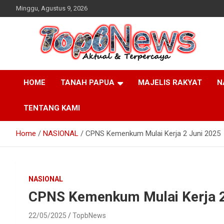
Skip
Minggu, Agustus 9, 2026
to
content
HOME
TANAH PAPUA
MAJELIS RAKYAT
N
TENTANG KAMI
Home
NASIONAL
CPNS Kemenkum Mulai Kerja 2 Juni 2025
NASIONAL
CPNS Kemenkum Mulai Kerja 2
22/05/2025
TopbNews