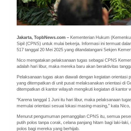
Jakarta, TopbNews.com –
Kementerian Hukum (Kemenkum
Sipil (CPNS) untuk mulai bekerja. Informasi ini termua
517 tanggal 20 Mei 2025 yang ditandatangani Sekjen Kemen
Nico mengatakan pelaksanaan tugas sebagai CPNS Kemenkum
adalah hari libur, maka mereka baru akan beraktivitas tangga
Pelaksanaan tugas akan diawali dengan kegiatan orientasi
yang ditempatkan di unit pusat melaksanakan orientasi d
ditempatkan di kantor wilayah mengikuti kegiatan di kantor w
“Karena tanggal 1 Juni itu hari libur, maka pelaksanaan tuga
memulai orientasi sesuai lokasi masing-masing,” kata Nico, 
Menurut pengumuman pemanggilan CPNS itu, semua peserta
putih polos tanpa corak, celana panjang hitam bagi laki-laki
polos bagi mereka yang berhijab.