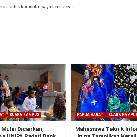
 ini untuk komentar saya berikutnya.
AT
SUARA KAMPUS
PAPUA BARAT
SUARA KAMPU
 Mulai Dicairkan,
Mahasiswa Teknik Info
a UNIPA Padati Bank
Unipa Tampilkan Keraj