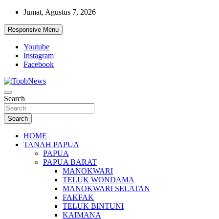
Skip
Jumat, Agustus 7, 2026
to
content
Responsive Menu
Youtube
Instagram
Facebook
Search
Search
HOME
TANAH PAPUA
PAPUA
PAPUA BARAT
MANOKWARI
TELUK WONDAMA
MANOKWARI SELATAN
FAKFAK
TELUK BINTUNI
KAIMANA