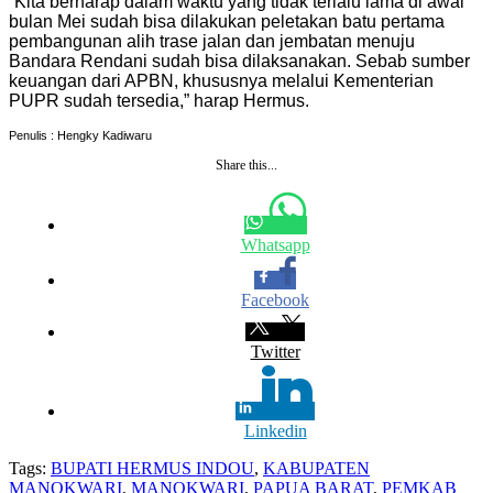
“Kita berharap dalam waktu yang tidak terlalu lama di awal
bulan Mei sudah bisa dilakukan peletakan batu pertama
pembangunan alih trase jalan dan jembatan menuju
Bandara Rendani sudah bisa dilaksanakan. Sebab sumber
keuangan dari APBN, khususnya melalui Kementerian
PUPR sudah tersedia,” harap Hermus.
Penulis : Hengky Kadiwaru
Share this...
Whatsapp
Facebook
Twitter
Linkedin
Tags:
BUPATI HERMUS INDOU
,
KABUPATEN
MANOKWARI
,
MANOKWARI
,
PAPUA BARAT
,
PEMKAB