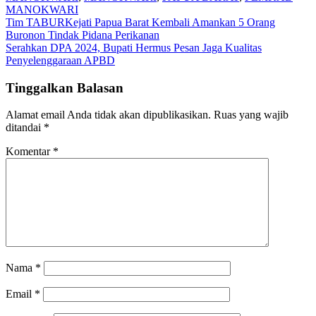
MANOKWARI
Navigasi
Tim TABURKejati Papua Barat Kembali Amankan 5 Orang
Buronon Tindak Pidana Perikanan
pos
Serahkan DPA 2024, Bupati Hermus Pesan Jaga Kualitas
Penyelenggaraan APBD
Tinggalkan Balasan
Alamat email Anda tidak akan dipublikasikan.
Ruas yang wajib
ditandai
*
Komentar
*
Nama
*
Email
*