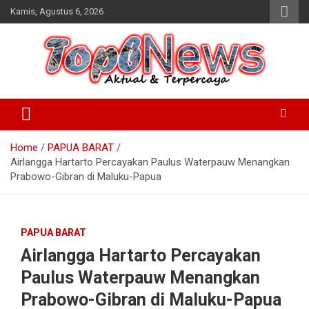
Skip
Kamis, Agustus 6, 2026
to
content
Home
PAPUA BARAT
Airlangga Hartarto Percayakan Paulus Waterpauw Menangkan
Prabowo-Gibran di Maluku-Papua
PAPUA BARAT
Airlangga Hartarto Percayakan
Paulus Waterpauw Menangkan
Prabowo-Gibran di Maluku-Papua