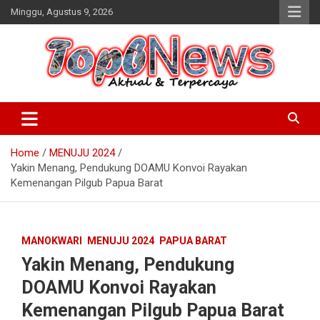
Skip
Minggu, Agustus 9, 2026
to
content
Home
MENUJU 2024
Yakin Menang, Pendukung DOAMU Konvoi Rayakan
Kemenangan Pilgub Papua Barat
MANOKWARI
MENUJU 2024
PAPUA BARAT
Yakin Menang, Pendukung
DOAMU Konvoi Rayakan
Kemenangan Pilgub Papua Barat