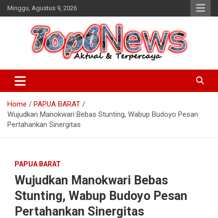
Skip
Minggu, Agustus 9, 2026
to
content
Home
PAPUA BARAT
Wujudkan Manokwari Bebas Stunting, Wabup Budoyo Pesan
Pertahankan Sinergitas
PAPUA BARAT
Wujudkan Manokwari Bebas
Stunting, Wabup Budoyo Pesan
Pertahankan Sinergitas