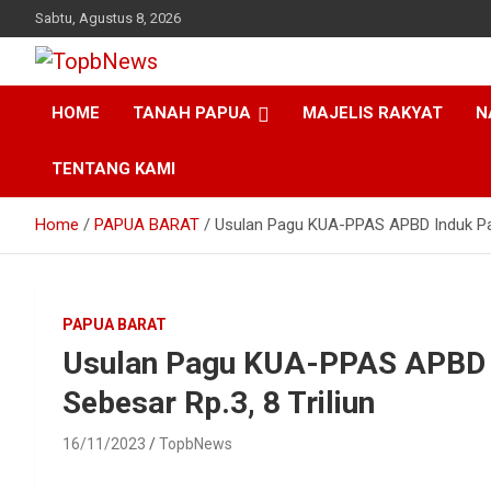
Skip
Sabtu, Agustus 8, 2026
to
content
HOME
TANAH PAPUA
MAJELIS RAKYAT
N
TENTANG KAMI
Home
PAPUA BARAT
Usulan Pagu KUA-PPAS APBD Induk Papu
PAPUA BARAT
Usulan Pagu KUA-PPAS APBD I
Sebesar Rp.3, 8 Triliun
16/11/2023
TopbNews