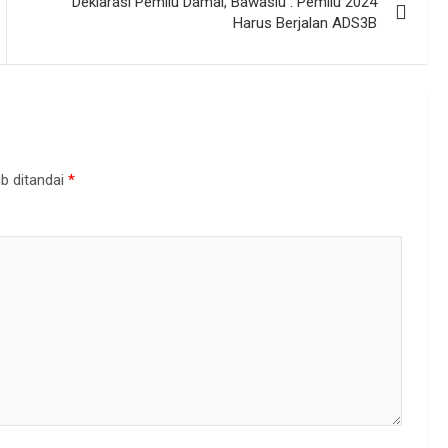
Deklarasi Pemilu Damai, Bawaslu : Pemilu 2024
Harus Berjalan ADS3B
b ditandai
*