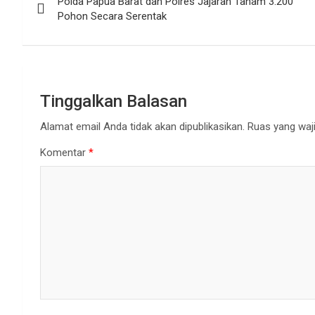
Polda Papua Barat dan Polres Jajaran Tanam 3.200
pos
Pohon Secara Serentak
Tinggalkan Balasan
Alamat email Anda tidak akan dipublikasikan.
Ruas yang waji
Komentar
*