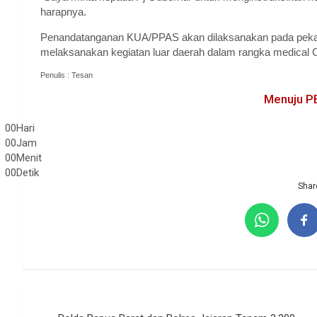
harapnya.
Penandatanganan KUA/PPAS akan dilaksanakan pada peka
melaksanakan kegiatan luar daerah dalam rangka medical 
Penulis : Tesan
Menuju P
00
Hari
00
Jam
00
Menit
00
Detik
Share
Navigasi