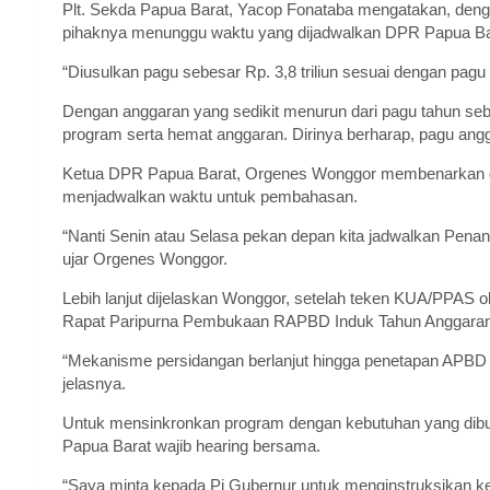
Plt. Sekda Papua Barat, Yacop Fonataba mengatakan, de
pihaknya menunggu waktu yang dijadwalkan DPR Papua Bara
“Diusulkan pagu sebesar Rp. 3,8 triliun sesuai dengan pagu
Dengan anggaran yang sedikit menurun dari pagu tahun se
program serta hemat anggaran. Dirinya berharap, pagu an
Ketua DPR Papua Barat, Orgenes Wonggor membenarkan 
menjadwalkan waktu untuk pembahasan.
“Nanti Senin atau Selasa pekan depan kita jadwalkan Pe
ujar Orgenes Wonggor.
Lebih lanjut dijelaskan Wonggor, setelah teken KUA/PPAS o
Rapat Paripurna Pembukaan RAPBD Induk Tahun Anggaran
“Mekanisme persidangan berlanjut hingga penetapan APBD 
jelasnya.
Untuk mensinkronkan program dengan kebutuhan yang di
Papua Barat wajib hearing bersama.
“Saya minta kepada Pj Gubernur untuk menginstruksikan kep