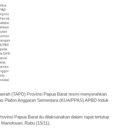
etua
PAD
mprov
 Yacob
ataba
ahkan
ulan
kumen
cangan
A/PAS
pada
ua DPR
apua
arat,
genes
nggor
oto :
imewa)
erah (TAPD) Provinsi Papua Barat resmi menyerahkan
tas Plafon Anggaran Sementara (KUA/PPAS) APBD Induk
nsi Papua Barat itu dilaksanakan dalam rapat tertutup
 Manokwari, Rabu (15/11).