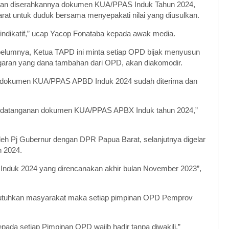
ngan diserahkannya dokumen KUA/PPAS Induk Tahun 2024,
t untuk duduk bersama menyepakati nilai yang diusulkan.
 indikatif,” ucap Yacop Fonataba kepada awak media.
belumnya, Ketua TAPD ini minta setiap OPD bijak menyusun
ggaran yang dana tambahan dari OPD, akan diakomodir.
dokumen KUA/PPAS APBD Induk 2024 sudah diterima dan
nandatanganan dokumen KUA/PPAS APBX Induk tahun 2024,”
leh Pj Gubernur dengan DPR Papua Barat, selanjutnya digelar
 2024.
Induk 2024 yang direncanakan akhir bulan November 2023”,
butuhkan masyarakat maka setiap pimpinan OPD Pemprov
ada setiap Pimpinan OPD wajib hadir tanpa diwakili,”