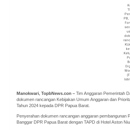
K
T
Pe
PB,
Fon
ser
us
do
ran
KU
ke
Ket
P
B
Or
Wo
(F
Ist
Manokwari, TopbNews.con –
Tim Anggaran Pemerintah Da
dokumen rancangan Kebijakan Umum Anggaran dan Priori
Tahun 2024 kepada DPR Papua Barat.
Penyerahan dokumen rancangan anggaran pembangunan Provi
Banggar DPR Papua Barat dengan TAPD di Hotel Aston Niu