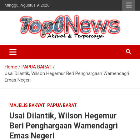
Skip
Minggu, Agustus 9, 2026
to
content
Home
PAPUA BARAT
Usai Dilantik, Wilson Hegemur Beri Penghargaan Wamendagri
Emas Negeri
MAJELIS RAKYAT
PAPUA BARAT
Usai Dilantik, Wilson Hegemur
Beri Penghargaan Wamendagri
Emas Negeri