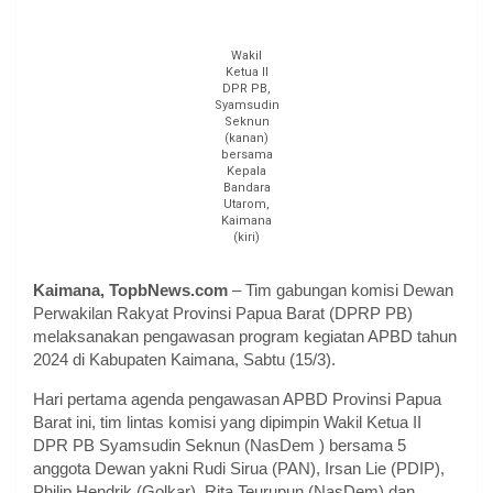
Wakil
Ketua II
DPR PB,
Syamsudin
Seknun
(kanan)
bersama
Kepala
Bandara
Utarom,
Kaimana
(kiri)
Kaimana, TopbNews.com
– Tim gabungan komisi Dewan
Perwakilan Rakyat Provinsi Papua Barat (DPRP PB)
melaksanakan pengawasan program kegiatan APBD tahun
2024 di Kabupaten Kaimana, Sabtu (15/3).
Hari pertama agenda pengawasan APBD Provinsi Papua
Barat ini, tim lintas komisi yang dipimpin Wakil Ketua II
DPR PB Syamsudin Seknun (NasDem ) bersama 5
anggota Dewan yakni Rudi Sirua (PAN), Irsan Lie (PDIP),
Philip Hendrik (Golkar), Rita Teurupun (NasDem) dan