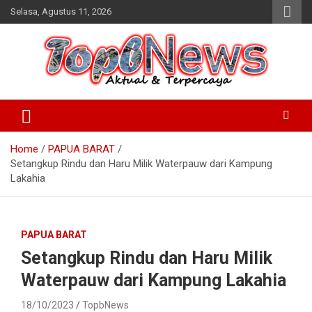
Skip
Selasa, Agustus 11, 2026
to
content
Home
PAPUA BARAT
Setangkup Rindu dan Haru Milik Waterpauw dari Kampung
Lakahia
PAPUA BARAT
Setangkup Rindu dan Haru Milik
Waterpauw dari Kampung Lakahia
18/10/2023
TopbNews