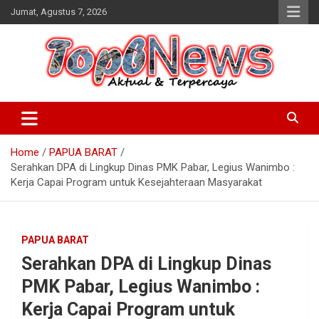
Skip
Jumat, Agustus 7, 2026
to
content
Home
PAPUA BARAT
Serahkan DPA di Lingkup Dinas PMK Pabar, Legius Wanimbo :
Kerja Capai Program untuk Kesejahteraan Masyarakat
PAPUA BARAT
Serahkan DPA di Lingkup Dinas
PMK Pabar, Legius Wanimbo :
Kerja Capai Program untuk