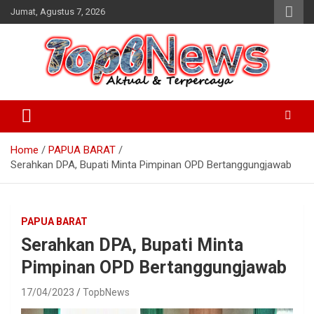
Skip
Jumat, Agustus 7, 2026
to
content
Home
PAPUA BARAT
Serahkan DPA, Bupati Minta Pimpinan OPD Bertanggungjawab
PAPUA BARAT
Serahkan DPA, Bupati Minta
Pimpinan OPD Bertanggungjawab
17/04/2023
TopbNews