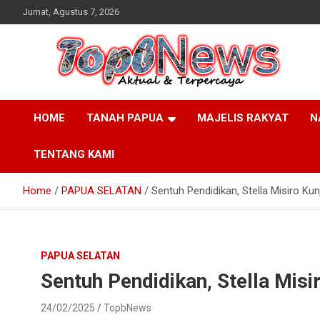
Skip
Jumat, Agustus 7, 2026
to
content
HOME
TANAH PAPUA
MAJELIS RAKYAT
N
TENTANG KAMI
Home
PAPUA SELATAN
Sentuh Pendidikan, Stella Misiro K
PAPUA SELATAN
Sentuh Pendidikan, Stella Mis
24/02/2025
TopbNews