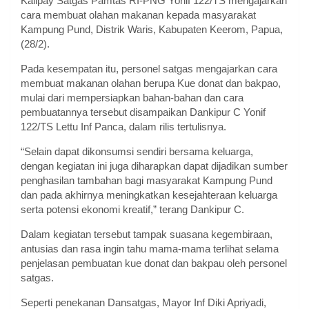
Kalipay Satgas Pamtas RI-PNG Yonif 122/TS mengajarkan
cara membuat olahan makanan kepada masyarakat
Kampung Pund, Distrik Waris, Kabupaten Keerom, Papua,
(28/2).
Pada kesempatan itu, personel satgas mengajarkan cara
membuat makanan olahan berupa Kue donat dan bakpao,
mulai dari mempersiapkan bahan-bahan dan cara
pembuatannya tersebut disampaikan Dankipur C Yonif
122/TS Lettu Inf Panca, dalam rilis tertulisnya.
“Selain dapat dikonsumsi sendiri bersama keluarga,
dengan kegiatan ini juga diharapkan dapat dijadikan sumber
penghasilan tambahan bagi masyarakat Kampung Pund
dan pada akhirnya meningkatkan kesejahteraan keluarga
serta potensi ekonomi kreatif,” terang Dankipur C.
Dalam kegiatan tersebut tampak suasana kegembiraan,
antusias dan rasa ingin tahu mama-mama terlihat selama
penjelasan pembuatan kue donat dan bakpau oleh personel
satgas.
Seperti penekanan Dansatgas, Mayor Inf Diki Apriyadi,