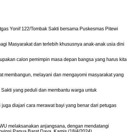
atgas Yonif 122/Tombak Sakti bersama Puskesmas Pitewi
agi Masyarakat dan terlebih khususnya anak-anak usia dini
erupakan calon pemimpin masa depan bangsa yang harus kita
ersifat membangun, melayani dan mengayomi masyarakat yang
 Sakti yang peduli dan membantu warga untuk
uga diajari cara merawat bayi yang benar dari petugas
3/BWU melaksanakan anjangsana, dengan mendatangi
vinsi Papua Barat Daya, Kamis (18/4/2024).