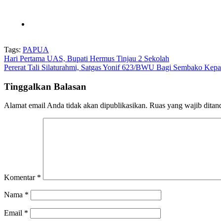
Tags:
PAPUA
Navigasi
Hari Pertama UAS, Bupati Hermus Tinjau 2 Sekolah
Pererat Tali Silaturahmi, Satgas Yonif 623/BWU Bagi Sembako Kep
pos
Tinggalkan Balasan
Alamat email Anda tidak akan dipublikasikan.
Ruas yang wajib ditan
Komentar
*
Nama
*
Email
*