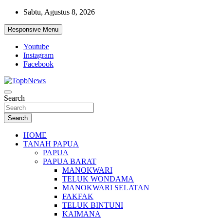
Skip
Sabtu, Agustus 8, 2026
to
content
Responsive Menu
Youtube
Instagram
Facebook
Search
Search
HOME
TANAH PAPUA
PAPUA
PAPUA BARAT
MANOKWARI
TELUK WONDAMA
MANOKWARI SELATAN
FAKFAK
TELUK BINTUNI
KAIMANA