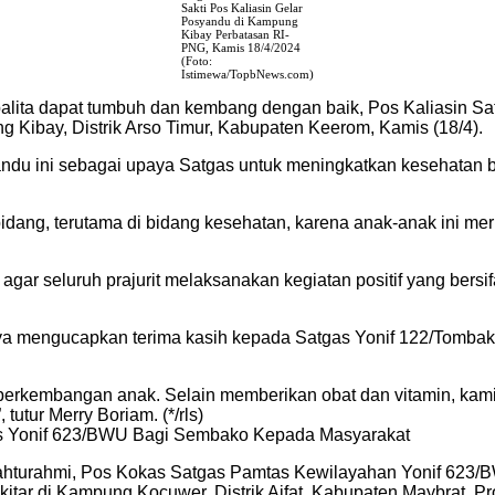
Sakti Pos Kaliasin Gelar
Posyandu di Kampung
Kibay Perbatasan RI-
PNG, Kamis 18/4/2024
(Foto:
Istimewa/TopbNews.com)
alita dapat tumbuh dan kembang dengan baik, Pos Kaliasin S
Kibay, Distrik Arso Timur, Kabupaten Keerom, Kamis (18/4).
andu ini sebagai upaya Satgas untuk meningkatkan kesehatan b
dang, terutama di bidang kesehatan, karena anak-anak ini m
, agar seluruh prajurit melaksanakan kegiatan positif yang b
nya mengucapkan terima kasih kepada Satgas Yonif 122/Tombak
rkembangan anak. Selain memberikan obat dan vitamin, kami j
utur Merry Boriam. (*/rls)
atgas Yonif 623/BWU Bagi Sembako Kepada Masyarakat
ilahturahmi, Pos Kokas Satgas Pamtas Kewilayahan Yonif 62
ar di Kampung Kocuwer, Distrik Aifat, Kabupaten Maybrat, Pro