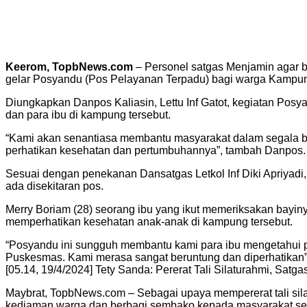
Keerom, TopbNews.com
– Personel satgas Menjamin agar b
gelar Posyandu (Pos Pelayanan Terpadu) bagi warga Kampung 
Diungkapkan Danpos Kaliasin, Lettu Inf Gatot, kegiatan Posy
dan para ibu di kampung tersebut.
“Kami akan senantiasa membantu masyarakat dalam segala bi
perhatikan kesehatan dan pertumbuhannya”, tambah Danpos.
Sesuai dengan penekanan Dansatgas Letkol Inf Diki Apriyadi
ada disekitaran pos.
Merry Boriam (28) seorang ibu yang ikut memeriksakan bayi
memperhatikan kesehatan anak-anak di kampung tersebut.
“Posyandu ini sungguh membantu kami para ibu mengetahui pe
Puskesmas. Kami merasa sangat beruntung dan diperhatikan”, t
[05.14, 19/4/2024] Tety Sanda: Pererat Tali Silaturahmi, S
Maybrat, TopbNews.com – Sebagai upaya mempererat tali s
kediaman warga dan berbagi sembako kepada masyarakat sekit