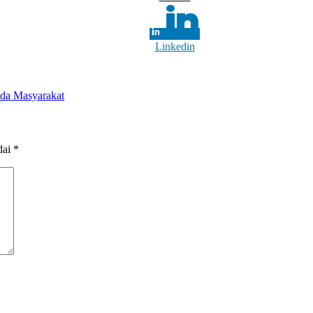
Linkedin
ada Masyarakat
dai
*