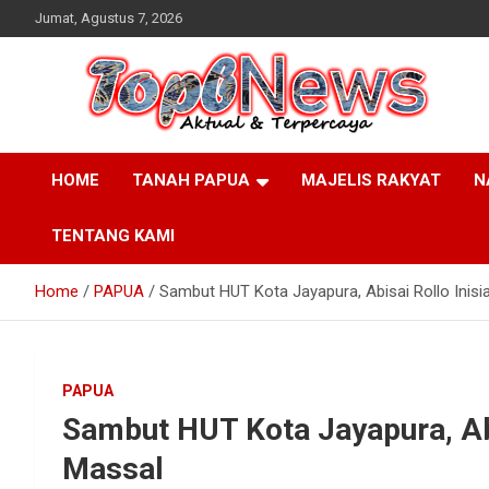
Skip
Jumat, Agustus 7, 2026
to
content
HOME
TANAH PAPUA
MAJELIS RAKYAT
N
TENTANG KAMI
Home
PAPUA
Sambut HUT Kota Jayapura, Abisai Rollo Inisi
PAPUA
Sambut HUT Kota Jayapura, Abi
Massal