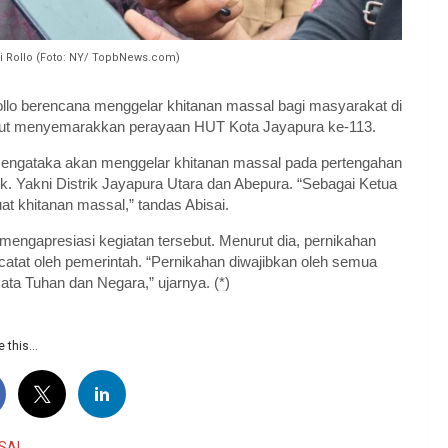
ai Rollo (Foto: NY/ TopbNews.com)
lo berencana menggelar khitanan massal bagi masyarakat di
n turut menyemarakkan perayaan HUT Kota Jayapura ke-113.
 mengataka akan menggelar khitanan massal pada pertengahan
rik. Yakni Distrik Jayapura Utara dan Abepura. “Sebagai Ketua
 khitanan massal,” tandas Abisai.
mengapresiasi kegiatan tersebut. Menurut dia, pernikahan
catat oleh pemerintah. “Pernikahan diwajibkan oleh semua
ta Tuhan dan Negara,” ujarnya. (*)
 this...
SAL