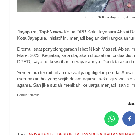
Ketua DPR Kota Jayapura, Abis
Jayapura, TopbNews-
Ketua DPR Kota Jayapura Abisai Rol
Kota Jayapura. Inisiatif ini, menjadi bagian dari rangkaia
Ditemui saat penyelenggaraan Isbat Nikah Massal, Abisai
Maret 2023. Kegiatan, kata dia, akan dipusatkan di dua dist
DPRD, saya berkewajiban merayakannya. Dan kita akan buat
Sementara terkait nikah massal yang digelar pemda, Abisai 
merupakan hal yang wajib dalam agama, sekaligus wajib di 
agama. San jika sudah menikah keluarga menjadi sah di ma
Penulis: Natalia
Share
Tags:
ABISAI ROLLO
,
DPRD KOTA JAYAPURA
,
KHITANAN MAS