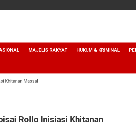
ASIONAL
MAJELIS RAKYAT
HUKUM & KRIMINAL
PE
asi Khitanan Massal
sai Rollo Inisiasi Khitanan