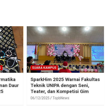
S
SUARA KAMPUS
rmatika
SparkHim 2025 Warnai Fakultas
inan Daur
Teknik UNIPA dengan Seni,
25
Teater, dan Kompetisi Gim
06/12/2025
TopbNews