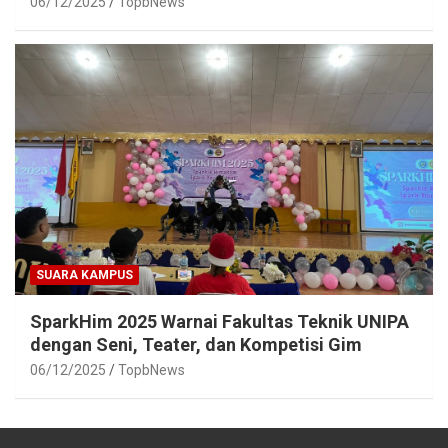
06/12/2025
TopbNews
SUARA KAMPUS
SparkHim 2025 Warnai Fakultas Teknik UNIPA
dengan Seni, Teater, dan Kompetisi Gim
06/12/2025
TopbNews