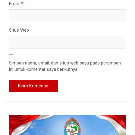
Email
*
Situs Web
Simpan nama, email, dan situs web saya pada peramban
ini untuk komentar saya berikutnya.