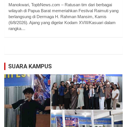
Manokwari, TopbNews.com – Ratusan tim dari berbagai
wilayah di Papua Barat memeriahkan Festival Raimuti yang
berlangsung di Dermaga H. Rahman Mansim, Kamis
(6/8/2026). Ajang yang digelar Kodam XVIII/Kasuari dalam
rangka…
SUARA KAMPUS