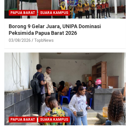
PAPUA BARAT
SUARA KAMPUS
Borong 9 Gelar Juara, UNIPA Dominasi
Peksimida Papua Barat 2026
03/08/2026
TopbNews
PAPUA BARAT
SUARA KAMPUS