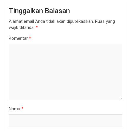
Tinggalkan Balasan
Alamat email Anda tidak akan dipublikasikan.
Ruas yang
wajib ditandai
*
Komentar
*
Nama
*