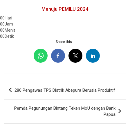
Menuju PEMILU 2024
00
Hari
00
Jam
00
Menit
00
Detik
Share this...
Navigasi
280 Pengawas TPS Distrik Abepura Berusia Produktif
pos
Pemda Pegunungan Bintang Teken MoU dengan Bank
Papua