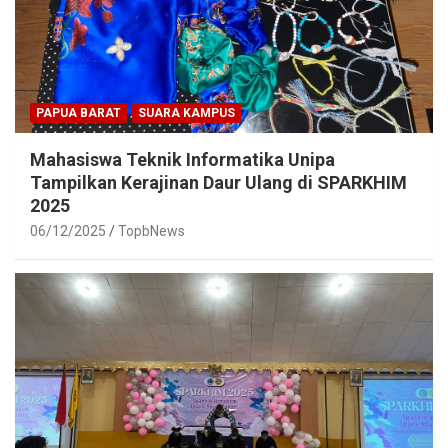
PAPUA BARAT
SUARA KAMPUS
Mahasiswa Teknik Informatika Unipa
Tampilkan Kerajinan Daur Ulang di SPARKHIM
2025
06/12/2025
TopbNews