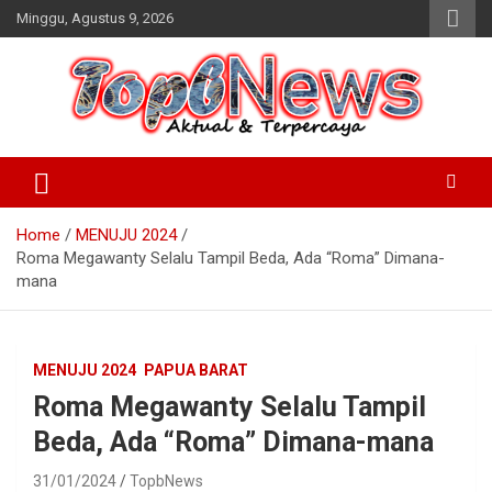
Skip
Minggu, Agustus 9, 2026
to
content
Home
MENUJU 2024
Roma Megawanty Selalu Tampil Beda, Ada “Roma” Dimana-
mana
MENUJU 2024
PAPUA BARAT
Roma Megawanty Selalu Tampil
Beda, Ada “Roma” Dimana-mana
31/01/2024
TopbNews