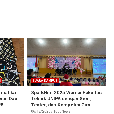
S
SUARA KAMPUS
rmatika
SparkHim 2025 Warnai Fakultas
inan Daur
Teknik UNIPA dengan Seni,
25
Teater, dan Kompetisi Gim
06/12/2025
TopbNews