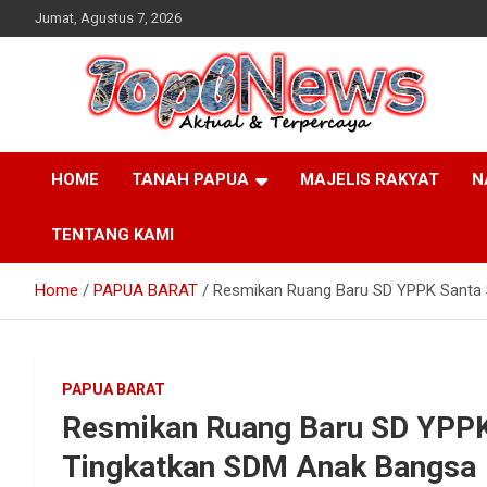
Skip
Jumat, Agustus 7, 2026
to
content
HOME
TANAH PAPUA
MAJELIS RAKYAT
N
TENTANG KAMI
Home
PAPUA BARAT
Resmikan Ruang Baru SD YPPK Santa S
PAPUA BARAT
Resmikan Ruang Baru SD YPPK S
Tingkatkan SDM Anak Bangsa