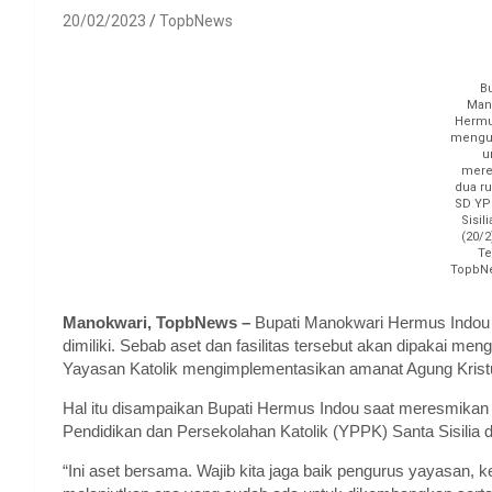
20/02/2023
TopbNews
B
Man
Hermu
mengun
u
mere
dua ru
SD YP
Sisil
(20/2
Te
TopbN
Manokwari, TopbNews –
Bupati Manokwari Hermus Indou 
dimiliki. Sebab aset dan fasilitas tersebut akan dipakai m
Yayasan Katolik mengimplementasikan amanat Agung Krist
Hal itu disampaikan Bupati Hermus Indou saat meresmika
Pendidikan dan Persekolahan Katolik (YPPK) Santa Sisilia d
“Ini aset bersama. Wajib kita jaga baik pengurus yayasan,