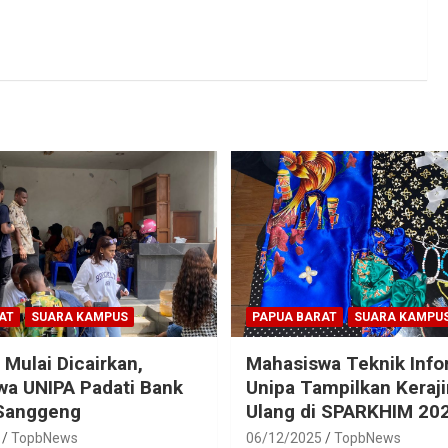
AT
SUARA KAMPUS
PAPUA BARAT
SUARA KAMPU
 Mulai Dicairkan,
Mahasiswa Teknik Info
a UNIPA Padati Bank
Unipa Tampilkan Keraj
 Sanggeng
Ulang di SPARKHIM 20
TopbNews
06/12/2025
TopbNews