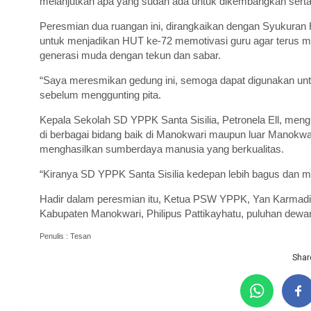
melanjutkan apa yang sudah ada untuk dikembangkan serta 
Peresmian dua ruangan ini, dirangkaikan dengan Syukuran
untuk menjadikan HUT ke-72 memotivasi guru agar terus 
generasi muda dengan tekun dan sabar.
“Saya meresmikan gedung ini, semoga dapat digunakan un
sebelum menggunting pita.
Kepala Sekolah SD YPPK Santa Sisilia, Petronela Ell, me
di berbagai bidang baik di Manokwari maupun luar Manokwa
menghasilkan sumberdaya manusia yang berkualitas.
“Kiranya SD YPPK Santa Sisilia kedepan lebih bagus dan mut
Hadir dalam peresmian itu, Ketua PSW YPPK, Yan Karmadi
Kabupaten Manokwari, Philipus Pattikayhatu, puluhan dewa
Penulis : Tesan
Share