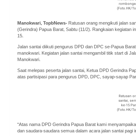
rombongan 
(Foto.HK/T
Manokwari, TopbNews-
Ratusan orang mengikuti jalan sa
(Gerindra) Papua Barat, Sabtu (11/2). Rangkaian kegiatan 
15.
Jalan santai diikuti pengurus DPD dan DPC se-Papua Barat
manokwari. Kegiatan jalan santai mengambil titik start di J
Manokwari.
Saat melepas peserta jalan santai, Ketua DPD Gerindra P
atas partisipasi para pengurus DPD, DPC, sayap-sayap Par
Ratusan or
santai, se
ke-15 Par
(Foto.HK/T
“Atas nama DPD Gerindra Papua Barat kami menyampaikan t
dan saudara-saudara semua dalam acara jalan santai pagi in