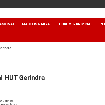
ASIONAL
MAJELIS RAKYAT
HUKUM & KRIMINAL
PE
Gerindra
ai HUT Gerindra
D Gerindra,
kotani lepas