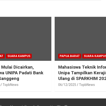
AT
SUARA KAMPUS
PAPUA BARAT
SUARA KAMPU
 Mulai Dicairkan,
Mahasiswa Teknik Info
a UNIPA Padati Bank
Unipa Tampilkan Keraj
 Sanggeng
Ulang di SPARKHIM 20
TopbNews
06/12/2025
TopbNews