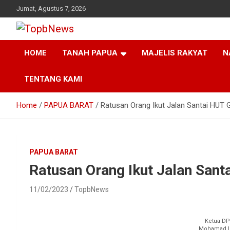
Skip
Jumat, Agustus 7, 2026
to
content
HOME
TANAH PAPUA
MAJELIS RAKYAT
N
TENTANG KAMI
Home
PAPUA BARAT
Ratusan Orang Ikut Jalan Santai HUT 
PAPUA BARAT
Ratusan Orang Ikut Jalan Sant
11/02/2023
TopbNews
Ketua DP
Mohamad La