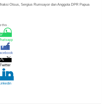
ri fraksi Otsus, Sergius Rumsayor dan Anggota DPR Papua
 this...
hatsapp
acebook
Twitter
Linkedin