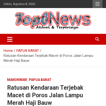
Skip
Sabtu, Agustus 8, 2026
to
content
Home
PAPUA BARAT
Ratusan Kendaraan Terjebak Macet di Poros Jalan Lampu
Merah Haji Bauw
MANOKWARI
PAPUA BARAT
Ratusan Kendaraan Terjebak
Macet di Poros Jalan Lampu
Merah Haji Bauw