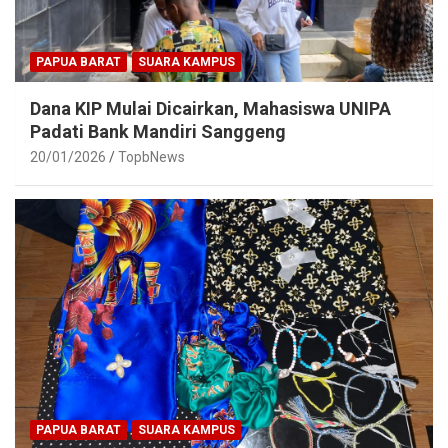
PAPUA BARAT
SUARA KAMPUS
Dana KIP Mulai Dicairkan, Mahasiswa UNIPA
Padati Bank Mandiri Sanggeng
20/01/2026
TopbNews
PAPUA BARAT
SUARA KAMPUS