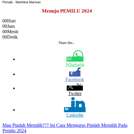
Penulis : Marthina Marisan
Menuju PEMILU 2024
00
Hari
00
Jam
00
Menit
00
Detik
Share this...
Whatsapp
Facebook
Twitter
Linkedin
Navigasi
Mau Pindah Memilih??? Ini Cara Mengurus Pindah Memilih Pada
Pemilu 2024