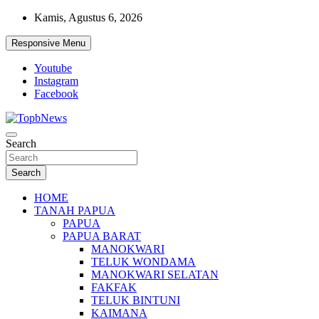
Skip
Kamis, Agustus 6, 2026
to
content
Responsive Menu
Youtube
Instagram
Facebook
Search
Search
HOME
TANAH PAPUA
PAPUA
PAPUA BARAT
MANOKWARI
TELUK WONDAMA
MANOKWARI SELATAN
FAKFAK
TELUK BINTUNI
KAIMANA