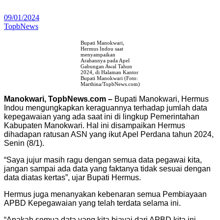
09/01/2024
TopbNews
Bupati Manokwari,
Hermus Indou saat
menyampaikan
Arahannya pada Apel
Gabungan Awal Tahun
2024, di Halaman Kantor
Bupati Manokwari (Foto:
Marthina/TopbNews.com)
Manokwari, TopbNews.com –
Bupati Manokwari, Hermus
Indou mengungkapkan keraguannya terhadap jumlah data
kepegawaian yang ada saat ini di lingkup Pemerintahan
Kabupaten Manokwari. Hal ini disampaikan Hermus
dihadapan ratusan ASN yang ikut Apel Perdana tahun 2024,
Senin (8/1).
“Saya jujur masih ragu dengan semua data pegawai kita,
jangan sampai ada data yang faktanya tidak sesuai dengan
data diatas kertas”, ujar Bupati Hermus.
Hermus juga menanyakan kebenaran semua Pembiayaan
APBD Kepegawaian yang telah terdata selama ini.
“Apakah semua data yang kita biayai dari APBD kita ini