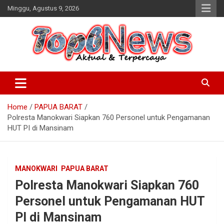
Skip
Minggu, Agustus 9, 2026
to
content
Home
PAPUA BARAT
Polresta Manokwari Siapkan 760 Personel untuk Pengamanan
HUT PI di Mansinam
MANOKWARI
PAPUA BARAT
Polresta Manokwari Siapkan 760
Personel untuk Pengamanan HUT
PI di Mansinam